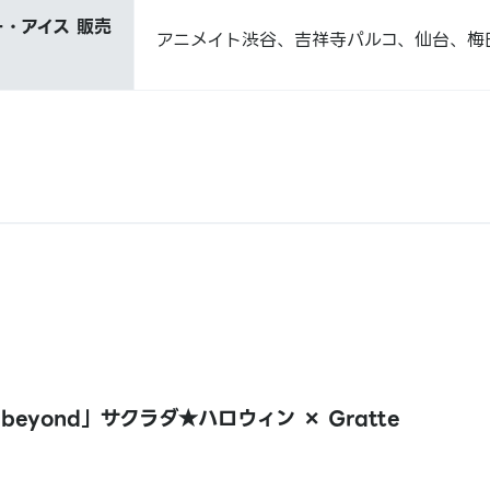
・アイス 販売
アニメイト渋谷、吉祥寺パルコ、仙台、梅
s! beyond」サクラダ★ハロウィン × Gratte