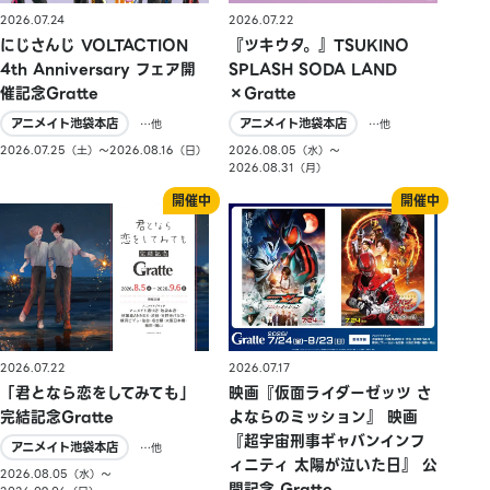
2026.07.24
2026.07.22
にじさんじ VOLTACTION
『ツキウタ。』TSUKINO
4th Anniversary フェア開
SPLASH SODA LAND
催記念Gratte
×Gratte
アニメイト池袋本店
アニメイト池袋本店
…他
…他
2026.07.25（土）〜2026.08.16（日）
2026.08.05（水）〜
2026.08.31（月）
2026.07.22
2026.07.17
「君となら恋をしてみても」
映画『仮面ライダーゼッツ さ
完結記念Gratte
よならのミッション』 映画
『超宇宙刑事ギャバンインフ
アニメイト池袋本店
…他
ィニティ 太陽が泣いた日』 公
2026.08.05（水）〜
開記念 Gratte