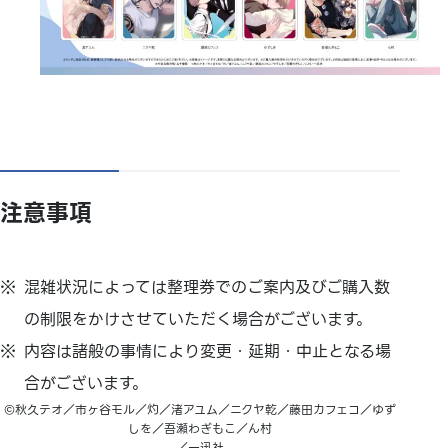
注意事項
混雑状況によっては整理券でのご案内及びご購入数
の制限をかけさせていただく場合がございます。
内容は諸般の事情により変更・延期・中止となる場
合がございます。
©秋久テオ／市ヶ谷モル／灼／渚アユム／ニクヤ乾／藤田カフェコ／ゆず
しを／吾瀬わぎもこ／ん村
／一迅社