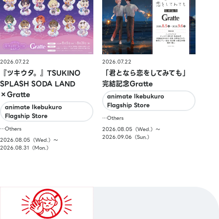
2026.07.22
2026.07.22
『ツキウタ。』TSUKINO
「君となら恋をしてみても」
SPLASH SODA LAND
完結記念Gratte
×Gratte
animate Ikebukuro
Flagship Store
animate Ikebukuro
Flagship Store
…Others
…Others
2026.08.05（Wed.）〜
2026.09.06（Sun.）
2026.08.05（Wed.）〜
2026.08.31（Mon.）