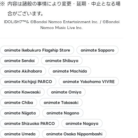
内容は諸般の事情により変更・延期・中止となる場
合がございます。
IDOLiSH7™& ©Bandai Namco Entertainment Inc. / ©Bandai
Namco Music Live Inc.
animate Ikebukuro Flagship Store
animate Sapporo
animate Sendai
animate Shibuya
animate Akihabara
animate Machida
animate Kichijoji PARCO
animate Yokohama VIVRE
animate Kawasaki
animate Omiya
animate Chiba
animate Takasaki
animate Niigata
animate Nagano
animate Shizuoka PARCO
animate Nagoya
animate Umeda
animate Osaka Nippombashi