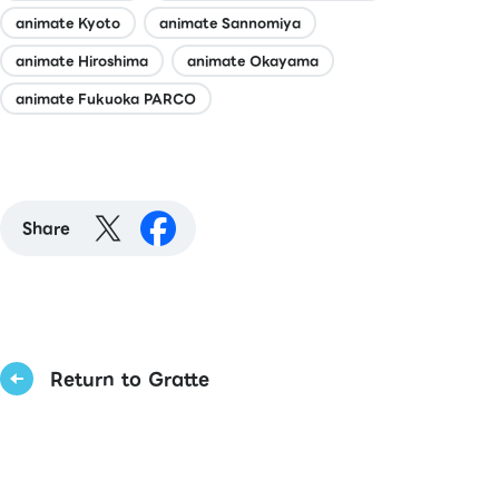
animate Kyoto
animate Sannomiya
animate Hiroshima
animate Okayama
animate Fukuoka PARCO
Share
Return to Gratte