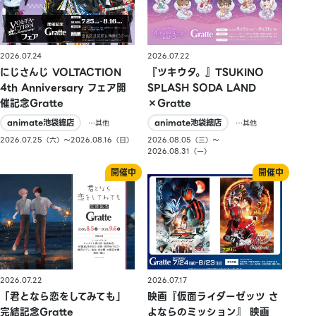
2026.07.24
2026.07.22
にじさんじ VOLTACTION
『ツキウタ。』TSUKINO
4th Anniversary フェア開
SPLASH SODA LAND
催記念Gratte
×Gratte
animate池袋總店
animate池袋總店
…其他
…其他
2026.07.25（六）〜2026.08.16（日）
2026.08.05（三）〜
2026.08.31（一）
2026.07.22
2026.07.17
「君となら恋をしてみても」
映画『仮面ライダーゼッツ さ
完結記念Gratte
よならのミッション』 映画