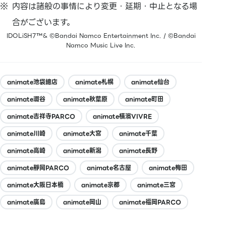
内容は諸般の事情により変更・延期・中止となる場
合がございます。
IDOLiSH7™& ©Bandai Namco Entertainment Inc. / ©Bandai
Namco Music Live Inc.
animate池袋總店
animate札幌
animate仙台
animate澀谷
animate秋葉原
animate町田
animate吉祥寺PARCO
animate橫濱VIVRE
animate川崎
animate大宮
animate千葉
animate高崎
animate新潟
animate長野
animate靜岡PARCO
animate名古屋
animate梅田
animate大阪日本橋
animate京都
animate三宮
animate廣島
animate岡山
animate福岡PARCO