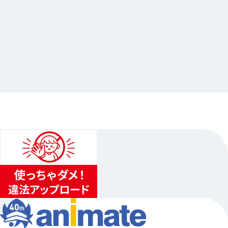
2026.03.30
アイドリッシュセブン Harmony Lounge／り
ばぁれ茶屋
…其他
animate池袋總店
2026.04.07（二）〜2026.05.10（日）
1
...
2
3