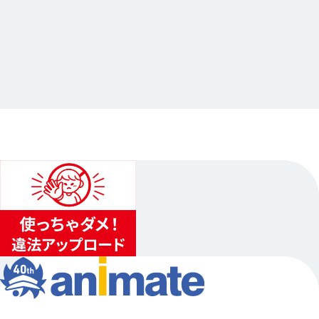
2025.04.11
あんさんぶるスターズ！！×Gratte
…其他
animate池袋總店
2025.05.01（四）〜2025.06.22（日）
...
3
...
2
4