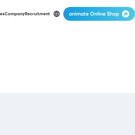
animate Online Shop
es
Company
Recruitment