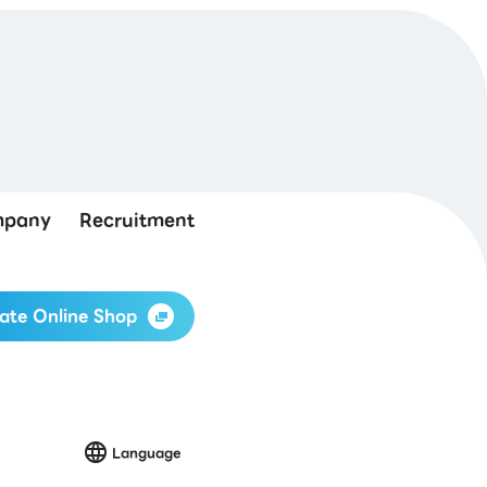
pany
Recruitment
ate Online Shop
Language