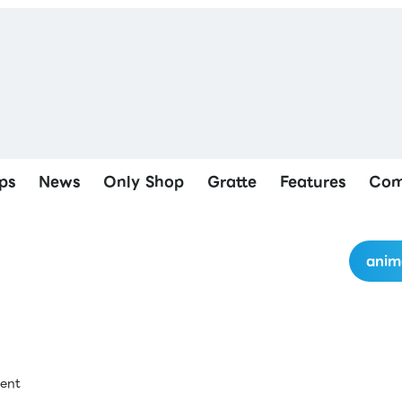
ps
News
Only Shop
Gratte
Features
Com
anim
ment