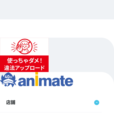
ップ
…其他
animate仙台
2024.12.05（四）〜2024.12.22（日）…其他1日程
...
4
...
3
5
店鋪