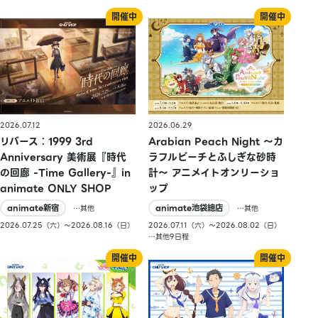
2026.07.12
2026.06.29
リバース：1999 3rd
Arabian Peach Night 〜カ
Anniversary 美術展『時代
ラフルピーチとふしぎな砂時
の回廊 -Time Gallery-』in
計〜 アニメイトオンリーショ
animate ONLY SHOP
ップ
animate新宿
animate池袋總店
…其他
…其他
2026.07.25（六）〜2026.08.16（日）
2026.07.11（六）〜2026.08.02（日）
…其他9日程