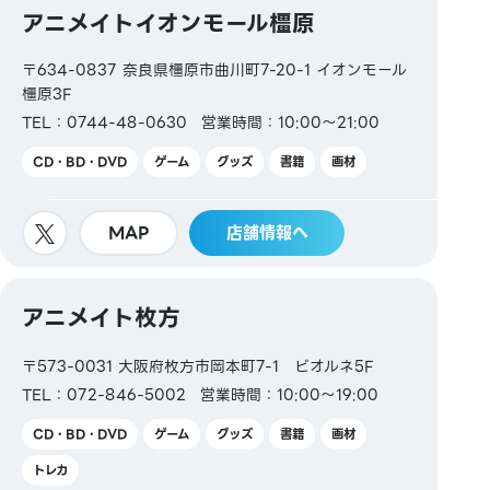
アニメイトイオンモール橿原
Kitaca／Suica／PASMO／TOICA／manaca／
ICOCA／SUGOCA／nimoca／はやかけん
〒634-0837 奈良県橿原市曲川町7-20-1 イオンモール
橿原3F
【ギフトカード・商品券】
TEL：0744-48-0630
営業時間：10:00～21:00
JCBギフトカード
CD・BD・DVD
ゲーム
グッズ
書籍
画材
【図書券・図書カードNEXT】
MAP
店舗情報へ
アニメイト枚方
〒573-0031 大阪府枚方市岡本町7-1 ビオルネ5F
TEL：072-846-5002
営業時間：10:00～19:00
CD・BD・DVD
ゲーム
グッズ
書籍
画材
トレカ