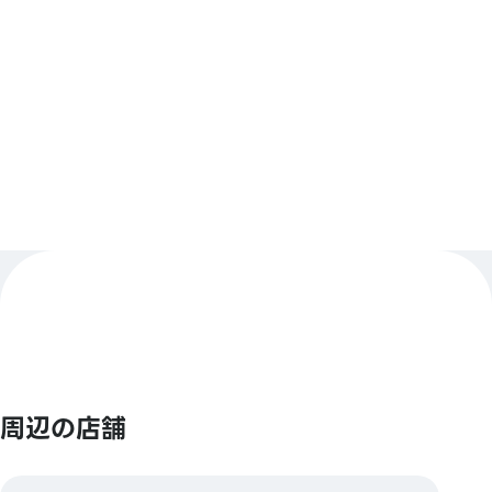
【バーコード決済】
アニメイトペイ／Alipay／PayPay／ウィーチャットペ
イ／Jcoin Pay／d払い／楽天Pay
もっと見る
【Smart Code】
atone(アトネ)／ ANA Pay／JALPay／au PAY／
BNPJ Pay
pring（プリン)／メルペイ／銀行Pay／ゆうちょPay／
FamiPay／GLN Pay など
【クレジットカード】
Master／VISA／JCB／AMERICAN EXPRESS／
Diners ／銀聯／Discover／TS CUBIC／楽天カード／
au PAY プリペイドカード
【電子マネー】
周辺の店舗
QUICPay／楽天Edy
【交通系電子マネー】