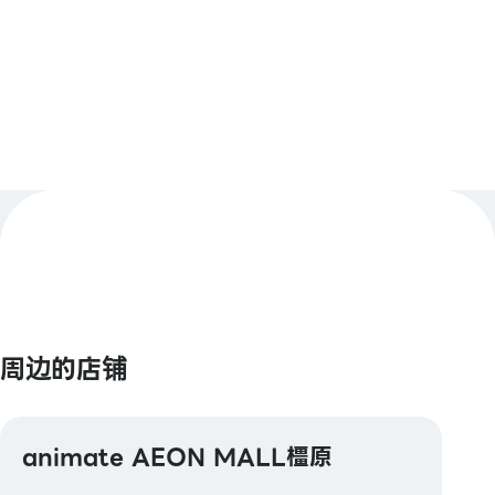
查看更多
【Smart Code】
atone / ANA Pay / JALPay / au PAY / BNPJ Pay
pring / Merpay / 銀行支付 / 日本郵政銀行支付 /
FamiPay / GLN Pay 等
【信用卡】
Master / VISA / JCB / AMERICAN EXPRESS /
Diners / 銀聯 / Discover / TS CUBIC / 樂天卡 / au
PAY 預付卡
【電子貨幣】
QUICPay / 樂天Edy
周边的店铺
【交通系電子貨幣】
Kitaca / Suica / PASMO / TOICA / manaca /
animate AEON MALL橿原
ICOCA / SUGOCA / nimoca / Hayakaken