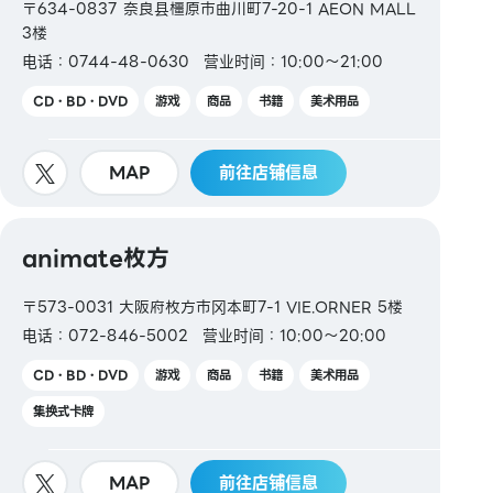
〒634-0837 奈良县橿原市曲川町7-20-1 AEON MALL
【禮品卡・商品券】
3楼
JCB 禮品卡
电话：0744-48-0630
营业时间：10:00～21:00
【圖書券・圖書卡NEXT】
CD・BD・DVD
游戏
商品
书籍
美术用品
MAP
前往店铺信息
animate枚方
〒573-0031 大阪府枚方市冈本町7-1 VIE.ORNER 5楼
电话：072-846-5002
营业时间：10:00～20:00
CD・BD・DVD
游戏
商品
书籍
美术用品
集换式卡牌
MAP
前往店铺信息