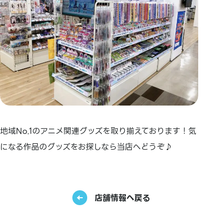
地域No.1のアニメ関連グッズを取り揃えております！気
になる作品のグッズをお探しなら当店へどうぞ♪
店舗情報へ戻る