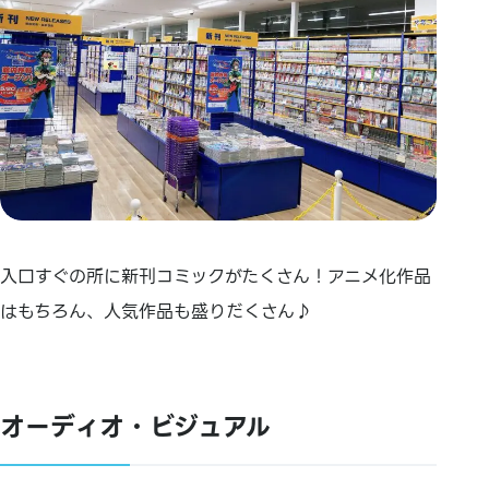
入口すぐの所に新刊コミックがたくさん！アニメ化作品
はもちろん、人気作品も盛りだくさん♪
オーディオ・ビジュアル