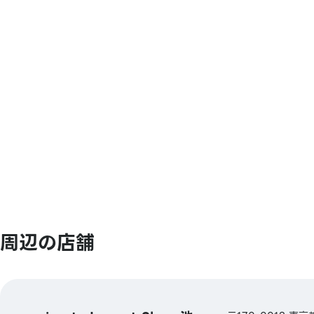
【電子マネー】
QUICPay／楽天Edy
【交通系電子マネー】
Kitaca／Suica／PASMO／TOICA／mana
ICOCA／SUGOCA／nimoca／はやかけん
【ギフトカード・商品券】
JCBギフトカード
【その他】
図書券・図書カード・図書カードNEXT
周辺の店舗