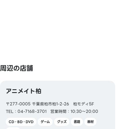
【電子マネー】
QUICPay／楽天Edy／nanaco／iD
【交通系電子マネー】
Kitaca／Suica／PASMO／TOICA／manaca／
ICOCA／SUGOCA／nimoca／はやかけん
【ギフトカード・商品券】
JCBギフトカード／VJA商品券／7&i商品券
周辺の店舗
【その他】
図書券・図書カード・図書カードNEXT
アニメイト柏
〒277-0005 千葉県柏市柏1-2-26 柏モディ5F
TEL：04-7168-3701
営業時間：10:30～20:00
CD・BD・DVD
ゲーム
グッズ
書籍
画材