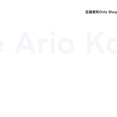
店鋪
通知
Only Sho
 Ario K