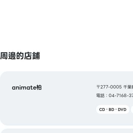
Aeon卡
【電子貨幣】
QUICPay / 樂天Edy／nanaco／iD
【交通系電子貨幣】
Kitaca / Suica / PASMO / TOICA / man
周邊的店鋪
ICOCA / SUGOCA / nimoca / Hayakake
【禮品卡・商品券】
JCB禮品卡／VJA商品券／7&i商品券
animate柏
〒277-0005 千葉
電話：04-7168-3
【其他】
圖書禮券 / 圖書卡 / 圖書卡NEXT
CD・BD・DVD