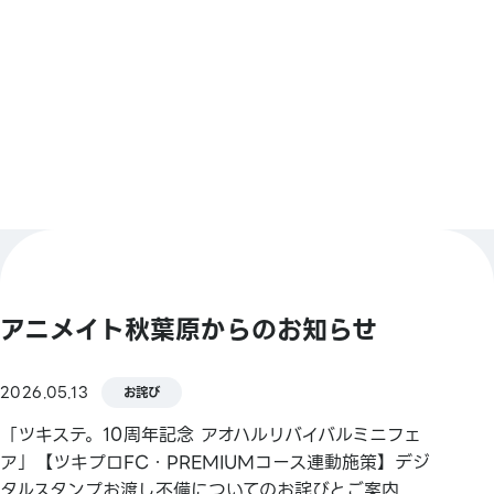
アニメイトペイ／PayPay／ウィーチャットペイ／
Jcoin Pay／d払い／ Alipay／楽天Pay
もっと見る
【Smart Code】
atone(アトネ)／ ANA Pay／JALPay／au PAY／
BNPJ Pay
pring（プリン)／メルペイ／銀行Pay／ゆうちょPay／
FamiPay／GLN Pay など
【クレジットカード】
Master／VISA／JCB／AMERICAN EXPRESS／
Diners ／銀聯／Discover／TS CUBIC／楽天カード／
アニメイト秋葉原からのお知らせ
au PAY プリペイドカード／LINE payカード
【電子マネー】
2026.05.13
お詫び
QUICPay／楽天Edy
「ツキステ。10周年記念 アオハルリバイバルミニフェ
ア」【ツキプロFC・PREMIUMコース連動施策】デジ
【交通系電子マネー】
タルスタンプお渡し不備についてのお詫びとご案内
Kitaca／Suica／PASMO／TOICA／manaca／