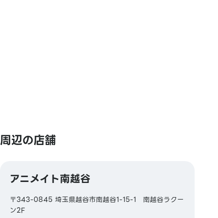
【交通系電子マネー】
Kitaca／Suica／PASMO／TOICA／manaca／
ICOCA／SUGOCA／nimoca／はやかけん
【ギフトカード・商品券】
JCBギフトカード
【図書券・図書カードNEXT】
周辺の店舗
アニメイト南越谷
〒343-0845 埼玉県越谷市南越谷1-15-1 南越谷ラクー
ン2F