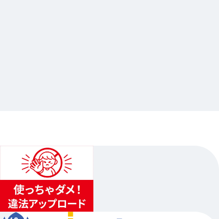
2026.04.17
「劇場版モノノ怪 第三章 蛇神」公開記念オンリ
ーショップ
…他
アニメイト池袋本店
2026.05.15（金）〜2026.06.14（日）
...
4
...
3
5