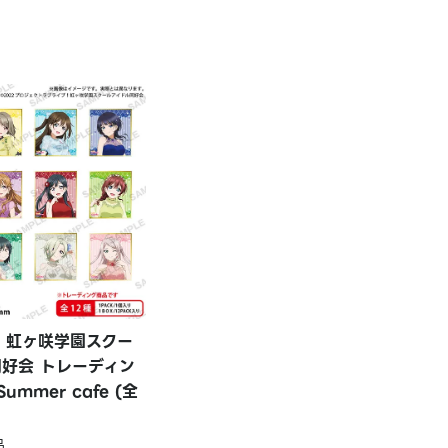
！虹ヶ咲学園スクー
同好会 トレーディン
ummer cafe (全
品