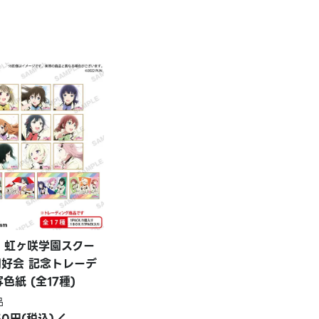
！虹ヶ咲学園スクー
同好会 記念トレーデ
色紙 (全17種)
品
50円(税込)／