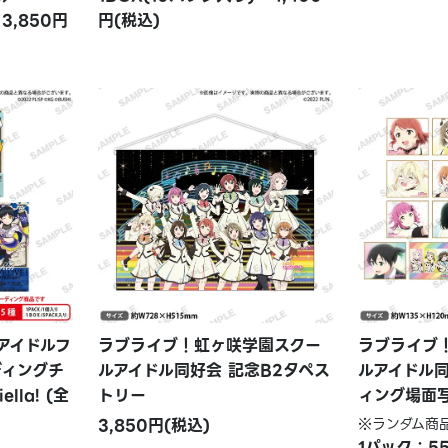
3,850円
円(税込)
アイドルフ
ラブライブ！虹ヶ咲学園スクー
ラブライブ
ディングチ
ルアイドル同好会 記念B2タペス
ルアイドル
la! (全
トリー
ィング場面写
3,850円(税込)
※ランダム商
1パック：5