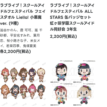
ラブライブ！スクールアイ
ラブライブ！スクールアイ
ドルフェスティバル フェイ
ドルフェスティバル ALL
スタオル Liella! 小悪魔
STARS 缶バッジセット
ver. (9種)
虹ヶ咲学園スクールアイド
ル同好会 3年生
澁谷かのん、唐 可可、嵐 千
砂都、平安名すみれ、葉月
2,200円(税込)
恋、桜小路きな子、米女メ
イ、若菜四季、鬼塚夏美
各2,200円(税込)