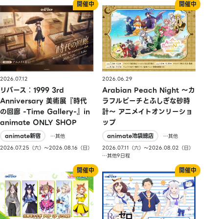
2026.07.12
2026.06.29
リバース：1999 3rd
Arabian Peach Night 〜カ
Anniversary 美術展『時代
ラフルピーチとふしぎな砂時
の回廊 -Time Gallery-』in
計〜 アニメイトオンリーショ
animate ONLY SHOP
ップ
animate新宿
animate池袋總店
…其他
…其他
2026.07.25（六）〜2026.08.16（日）
2026.07.11（六）〜2026.08.02（日）
…其他9日程