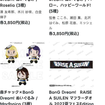
Roselia (3種)
ロー、ハッピーワールド!
(5種)
湊 友希那、氷川 紗夜、白金
燐子
弦巻 こころ、瀬田 薫、北沢
各3,850円(税込)
はぐみ、松原 花音、ミッシェ
ル
各3,850円(税込)
森チャック×BanG
BanG Dream! RAISE
Dream! ぬいぐるみ /
A SUILEN マフラータオ
Morfonica (3種)
ル 2022夏フェスEdition