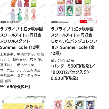
ラブライブ！虹ヶ咲学園
ラブライブ！虹ヶ咲学園
スクールアイドル同好会
スクールアイドル同好会
アクリルスタンド
しかくい缶バッジコレクシ
Summer cafe (12種)
ョン Summer cafe (全
12種)
上原歩夢、中須かすみ、桜坂
しずく、朝香果林、宮下 愛、
※ランダム商品
近江彼方、優木せつ菜、エ
1パック：550円(税込)／
マ・ヴェルデ、天王寺璃奈、
1BOX(12パック入り)：
三船栞子、ミア・テイラー、
6,600円(税込)
鐘 嵐珠
各1,650円(税込)