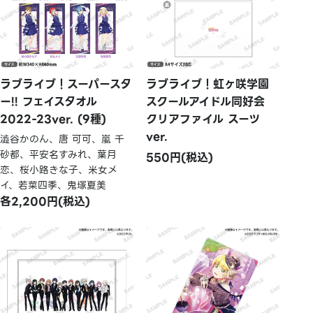
ラブライブ！スーパースタ
ラブライブ！虹ヶ咲学園
ー!! フェイスタオル
スクールアイドル同好会
2022-23ver. (9種)
クリアファイル スーツ
ver.
澁谷かのん、唐 可可、嵐 千
砂都、平安名すみれ、葉月
550円(税込)
恋、桜小路きな子、米女メ
イ、若菜四季、鬼塚夏美
各2,200円(税込)