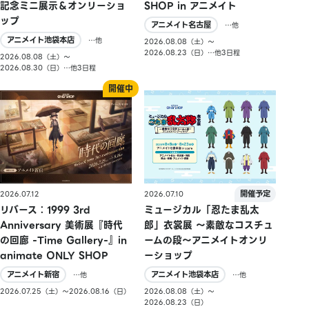
記念ミニ展示＆オンリーショ
SHOP in アニメイト
ップ
アニメイト名古屋
…他
アニメイト池袋本店
…他
2026.08.08（土）〜
2026.08.23（日）…他3日程
2026.08.08（土）〜
2026.08.30（日）…他3日程
2026.07.10
2026.07.12
ミュージカル「忍たま乱太
リバース：1999 3rd
郎」衣裳展 ～素敵なコスチュ
Anniversary 美術展『時代
ームの段～アニメイトオンリ
の回廊 -Time Gallery-』in
ーショップ
animate ONLY SHOP
アニメイト池袋本店
アニメイト新宿
…他
…他
2026.08.08（土）〜
2026.07.25（土）〜2026.08.16（日）
2026.08.23（日）