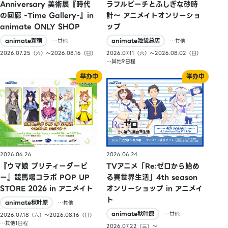
Anniversary 美術展『時代
ラフルピーチとふしぎな砂時
の回廊 -Time Gallery-』in
計〜 アニメイトオンリーショ
animate ONLY SHOP
ップ
animate新宿
animate池袋总店
…其他
…其他
2026.07.25（六）〜2026.08.16（日）
2026.07.11（六）〜2026.08.02（日）
…其他9日程
2026.06.26
2026.06.24
『ウマ娘 プリティーダービ
TVアニメ「Re:ゼロから始め
ー』競馬場コラボ POP UP
る異世界生活」4th season
STORE 2026 in アニメイト
オンリーショップ in アニメイ
ト
animate秋叶原
…其他
animate秋叶原
…其他
2026.07.18（六）〜2026.08.16（日）
…其他1日程
2026.07.22（三）〜