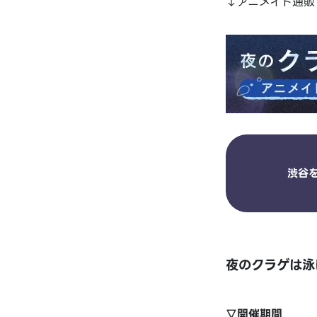
↓アニメイト通販
渋谷
夜のクラゲは泳げ
▽開催期間