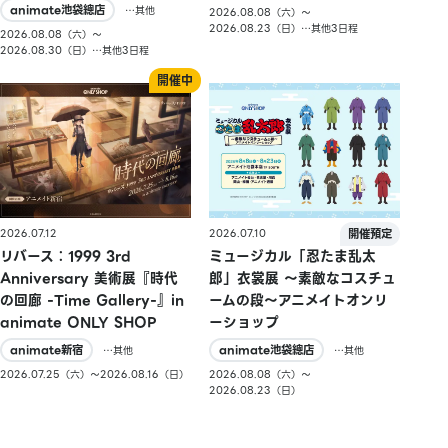
animate池袋總店
…其他
2026.08.08（六）〜
2026.08.23（日）…其他3日程
2026.08.08（六）〜
2026.08.30（日）…其他3日程
2026.07.10
2026.07.12
ミュージカル「忍たま乱太
リバース：1999 3rd
郎」衣裳展 ～素敵なコスチュ
Anniversary 美術展『時代
ームの段～アニメイトオンリ
の回廊 -Time Gallery-』in
ーショップ
animate ONLY SHOP
animate池袋總店
animate新宿
…其他
…其他
2026.08.08（六）〜
2026.07.25（六）〜2026.08.16（日）
2026.08.23（日）