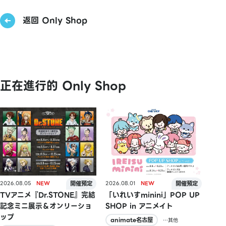
返回 Only Shop
正在進行的 Only Shop
2026.08.05
2026.08.01
TVアニメ『Dr.STONE』完結
「いれいすminini」POP UP
記念ミニ展示＆オンリーショ
SHOP in アニメイト
ップ
animate名古屋
…其他