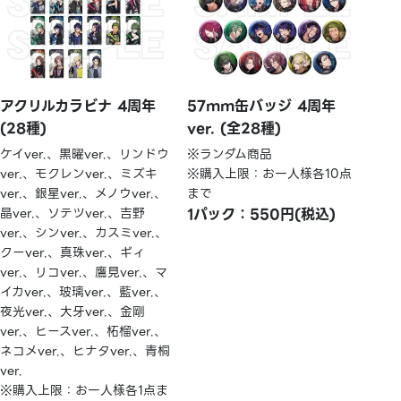
アクリルカラビナ 4周年
57mm缶バッジ 4周年
(28種)
ver. (全28種)
ケイver.、黒曜ver.、リンドウ
※ランダム商品
ver.、モクレンver.、ミズキ
※購入上限：お一人様各10点
ver.、銀星ver.、メノウver.、
まで
晶ver.、ソテツver.、吉野
1パック：550円(税込)
ver.、シンver.、カスミver.、
クーver.、真珠ver.、ギィ
ver.、リコver.、鷹見ver.、マ
イカver.、玻璃ver.、藍ver.、
夜光ver.、大牙ver.、金剛
ver.、ヒースver.、柘榴ver.、
ネコメver.、ヒナタver.、青桐
ver.
※購入上限：お一人様各1点ま