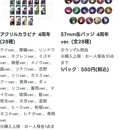
アクリルカラビナ 4周年
57mm缶バッジ 4周年
(28種)
ver. (全28種)
ケイver.、黒曜ver.、リンドウ
※ランダム商品
ver.、モクレンver.、ミズキ
※購入上限：お一人様各10点
ver.、銀星ver.、メノウver.、
まで
晶ver.、ソテツver.、吉野
1パック：550円(税込)
ver.、シンver.、カスミver.、
クーver.、真珠ver.、ギィ
ver.、リコver.、鷹見ver.、マ
イカver.、玻璃ver.、藍ver.、
夜光ver.、大牙ver.、金剛
ver.、ヒースver.、柘榴ver.、
ネコメver.、ヒナタver.、青桐
ver.
※購入上限：お一人様各1点ま