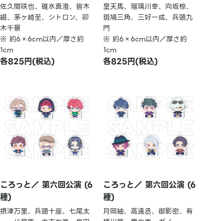
佐久間咲也、碓氷真澄、皆木
皇天馬、瑠璃川幸、向坂椋、
綴、茅ヶ崎至、シトロン、卯
斑鳩三角、三好一成、兵頭九
木千景
門
※ 約6×6cm以内／厚さ約
※ 約6×6cm以内／厚さ約
1cm
1cm
各825円(税込)
各825円(税込)
ころっと／ 第六回公演 (6
ころっと／ 第六回公演 (6
種)
種)
摂津万里、兵頭十座、七尾太
月岡紬、高遠丞、御影密、有