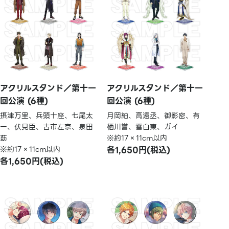
アクリルスタンド／第十一
アクリルスタンド／第十一
回公演 (6種)
回公演 (6種)
摂津万里、兵頭十座、七尾太
月岡紬、高遠丞、御影密、有
一、伏見臣、古市左京、泉田
栖川誉、雪白東、ガイ
莇
※約17×11cm以内
※約17×11cm以内
各1,650円(税込)
各1,650円(税込)