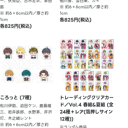
一、伏見臣、古市左京、泉田
栖川誉、雪白東、ガイ
莇
※ 約6×6cm以内／厚さ約
※ 約6×6cm以内／厚さ約
1cm
1cm
各825円(税込)
各825円(税込)
ころっと (7種)
トレーディングクリアカー
ド／Vol.4 春組&夏組 (全
松川伊助、迫田ケン、鹿島雄
24種＋レア(箔押しサイン
三、岩井鉄郎、水野茅、芹沢
灯、木之崎レント
12種))
※ 約6×6cm以内／厚さ約
※ランダム商品