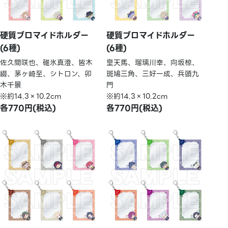
硬質ブロマイドホルダー
硬質ブロマイドホルダー
(6種)
(6種)
佐久間咲也、碓氷真澄、皆木
皇天馬、瑠璃川幸、向坂椋、
綴、茅ヶ崎至、シトロン、卯
斑鳩三角、三好一成、兵頭九
木千景
門
※約14.3×10.2cm
※約14.3×10.2cm
各770円(税込)
各770円(税込)