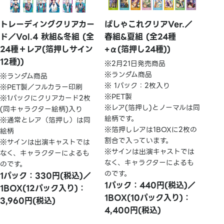
トレーディングクリアカー
ぱしゃこれクリアVer.／
ド／Vol.4 秋組&冬組 (全
春組&夏組 (全24種
24種＋レア(箔押しサイン
+α(箔押し24種))
12種))
※2月21日発売商品
※ランダム商品
※ランダム商品
※ 1パック：2枚入り
※PET製／フルカラー印刷
※PET製
※1パックにクリアカード2枚
※レア(箔押し)とノーマルは同
(同キャラクター絵柄)入り
絵柄です。
※通常とレア（箔押し）は同
※箔押しレアは1BOXに2枚の
絵柄
割合で入っています。
※サインは出演キャストでは
※サインは出演キャストでは
なく、キャラクターによるも
なく、キャラクターによるも
のです。
のです。
1パック：330円(税込)／
1パック：440円(税込)／
1BOX(12パック入り)：
1BOX(10パック入り)：
3,960円(税込)
4,400円(税込)