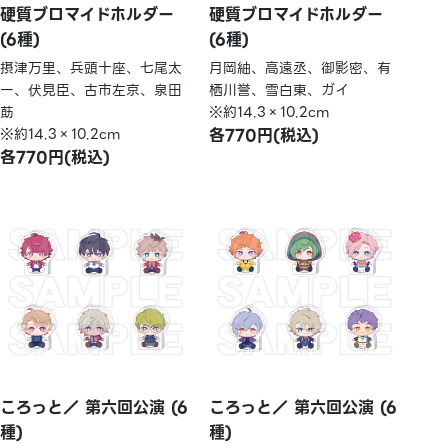
硬質ブロマイドホルダー
硬質ブロマイドホルダー
(6種)
(6種)
摂津万里、兵頭十座、七尾太
月岡紬、高遠丞、御影密、有
一、伏見臣、古市左京、泉田
栖川誉、雪白東、ガイ
莇
※約14.3×10.2cm
※約14.3×10.2cm
各770円(税込)
各770円(税込)
ころっと／ 第六回公演 (6
ころっと／ 第六回公演 (6
種)
種)