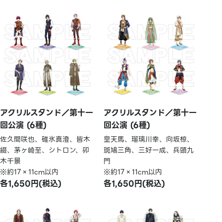
アクリルスタンド／第十一
アクリルスタンド／第十一
回公演 (6種)
回公演 (6種)
佐久間咲也、碓氷真澄、皆木
皇天馬、瑠璃川幸、向坂椋、
綴、茅ヶ崎至、シトロン、卯
斑鳩三角、三好一成、兵頭九
木千景
門
※約17×11cm以内
※約17×11cm以内
各1,650円(税込)
各1,650円(税込)