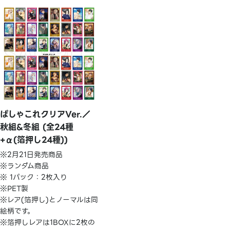
ぱしゃこれクリアVer.／
秋組&冬組 (全24種
+α(箔押し24種))
※2月21日発売商品
※ランダム商品
※ 1パック：2枚入り
※PET製
※レア(箔押し)とノーマルは同
絵柄です。
※箔押しレアは1BOXに2枚の