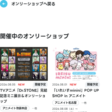
オンリーショップへ戻る
開催中のオンリーショップ
2026.08.05
2026.08.01
TVアニメ『Dr.STONE』完結
「いれいすminini」POP UP
記念ミニ展示＆オンリーショ
SHOP in アニメイト
ップ
アニメイト名古屋
…他
アニメイト池袋本店
…他
2026.08.08（土）〜