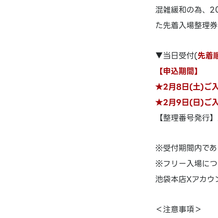
混雑緩和の為、20
た先着入場整理券
▼当日受付(
先着
【申込期間】
★2月8日(土)ご入
★2月9日(日)ご入
【整理番号発行】
※受付期間内であ
※フリー入場につ
池袋本店Xアカウ
＜注意事項＞