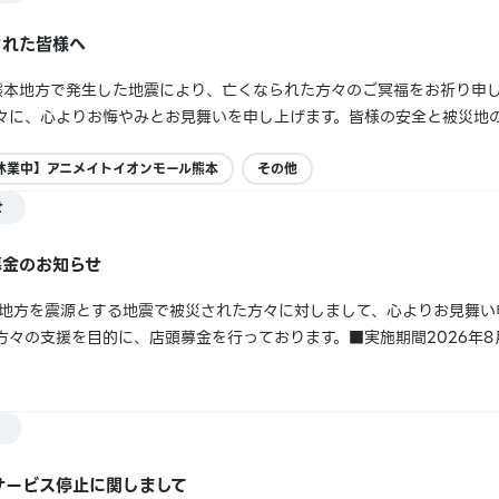
された皆様へ
本県熊本地方で発生した地震により、亡くなられた方々のご冥福をお祈り申
々に、心よりお悔やみとお見舞いを申し上げます。皆様の安全と被災地
、各店舗の営業時間につきましては、予告なく休業および変更となる可
じる可能性がございます。お客様には...
休業中】アニメイトイオンモール熊本
その他
せ
募金のお知らせ
熊本地方を震源とする地震で被災された方々に対しまして、心よりお見舞い
々の支援を目的に、店頭募金を行っております。■実施期間2026年8月
本国内アニメイト店頭（一部店舗を除く）■寄付先熊本県庁
to.jp/soshiki/27/274...
サービス停止に関しまして