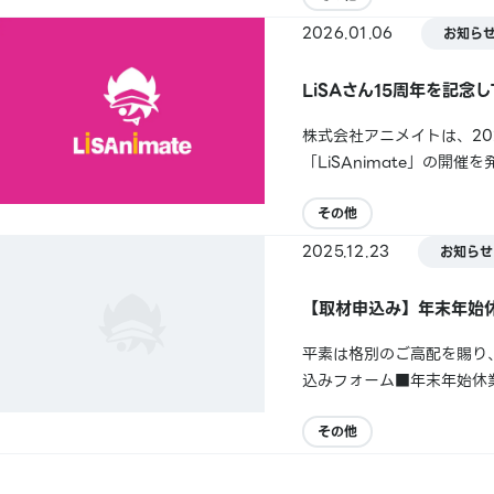
2026.01.06
お知ら
LiSAさん15周年を記念
株式会社アニメイトは、20
「LiSAnimate」の開
校の劣等生』『鬼滅の刃』
インです。2011年のソロデビ
その他
2025.12.23
お知らせ
【取材申込み】年末年始
平素は格別のご高配を賜り
込みフォーム■年末年始休業
させていただきますが、休業
いただきます。※ご連絡に通
その他