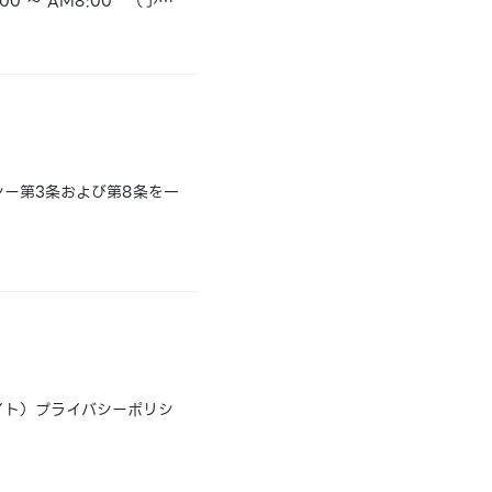
 ～ AM8:00 （予
】◆サービス全体の停止・
ー第3条および第8条を一
イト）プライバシーポリシ