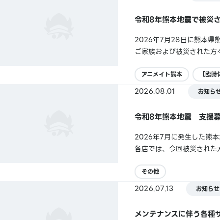
令和8年熊本地震で被災
2026年7月28日に熊
ご家族および被災された方
お祈り申し上げます。現在
商品の入荷状況にも変更が生
アニメイト熊本
【臨時
2026.08.01
お知ら
令和8年熊本地震 支援
2026年7月に発生した
各店では、今回被災された方
31日（月）■実施場所日
https://www.pref.kumamo
その他
2026.07.13
お知らせ
メンテナンスに伴う各種