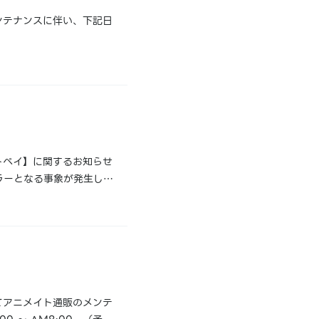
ンテナンスに伴い、下記日
トペイ】に関するお知らせ
ラーとなる事象が発生して
ざいます。大変お手数では
てアニメイト通販のメンテ