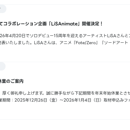
せ
してコラボレーション企画「LiSAnimate」開催決定！
26年4月20日でソロデビュー15周年を迎えるアーティストLiSAさん
催を発表いたしました。LiSAさんは、アニメ『Fate/Zero』『ソードア
シリーズをはじめ、数々の人気アニメ主題歌で知られる、圧倒的な熱量
ュー以...
休業のご案内
、厚く御礼申し上げます。誠に勝手ながら下記期間を年末年始休業とさ
期間：2025年12月26日（金）～2026年1月4日（日）取材申込み
期間直前及び休業期間中のご応募につきましては、 2026年1月5日
常よりもお時間をいただ...