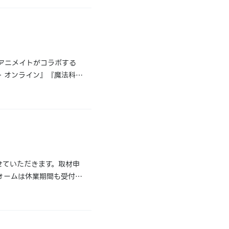
とアニメイトがコラボする
ート・オンライン』『魔法科高
と歌唱力を持つロックヒロ
せていただきます。取材申
フォームは休業期間も受付を
（月）より順次対応をさせて