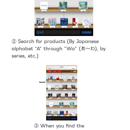
② Search for products (By Japanese
alphabet "A" through "Wa" (あ～わ), by
series, etc.)
③ When you find the