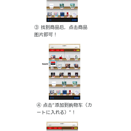
③ 找到商品后，点击商品
图片即可！
④ 点击“添加到购物车（カ
ートに入れる）”！