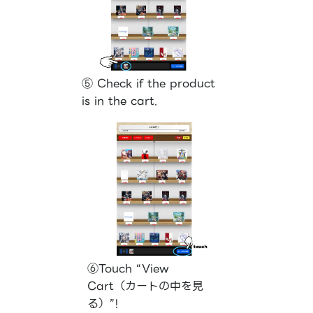
⑤ Check if the product
is in the cart.
⑥Touch “View
Cart（カートの中を見
る）”!