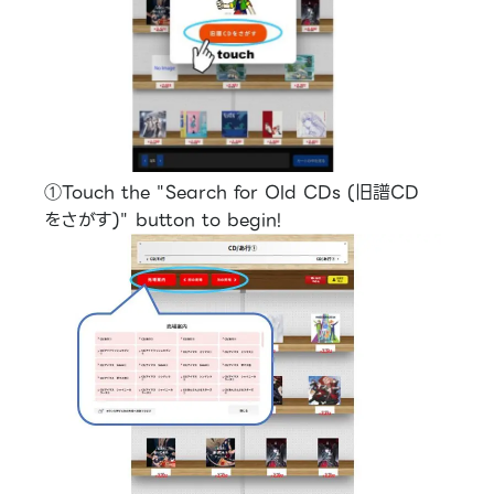
①Touch the "Search for Old CDs (旧譜CD
をさがす)" button to begin!