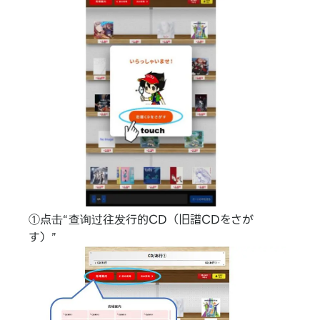
①点击“查询过往发行的CD（旧譜CDをさが
す）”