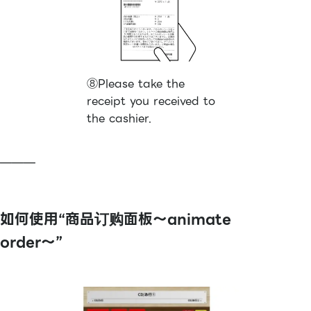
⑧Please take the
receipt you received to
the cashier.
———
如何使用“商品订购面板〜animate
order〜”