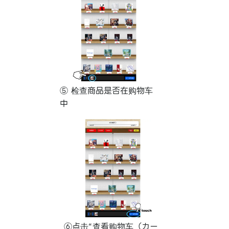
⑤ 检查商品是否在购物车
中
⑥点击“查看购物车（カー