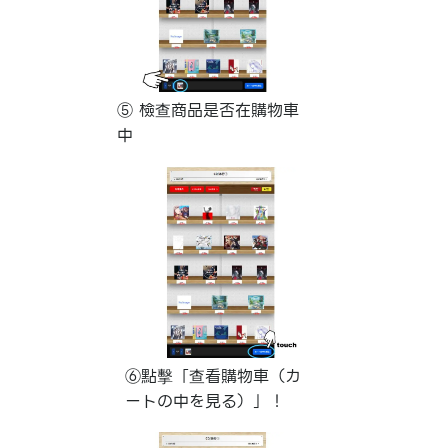
⑤ 檢查商品是否在購物車
中
⑥點擊「查看購物車（カ
ートの中を見る）」！