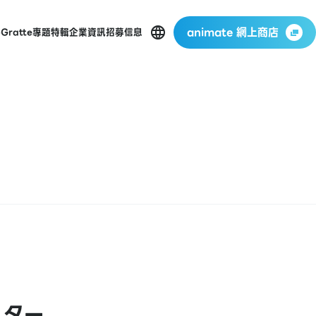
animate 網上商店
p
Gratte
專題特輯
企業資訊
招募信息
スター