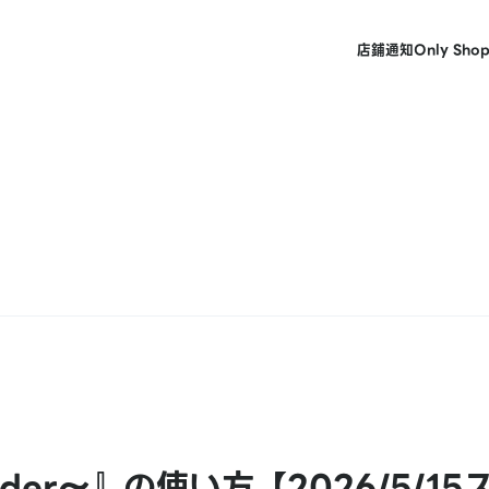
店鋪
通知
Only Sho
der～』の使い方【2026/5/15