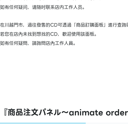
如有任何疑问，请随时联系店内工作人员。
在川越門市，過往發售的CD可透過「商品訂購面板」進行查詢
若您在店內未找到想找的CD，歡迎使用該面板。
如有任何疑問，請詢問店內工作人員。
『商品注文パネル～animate ord