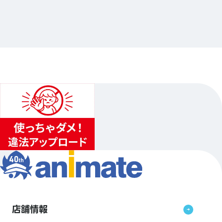
連動企画グラッテ
…他
アニメイト池袋本店
2026.07.01（水）〜2026.07.20（祝）
...
3
...
2
4
店舗情報