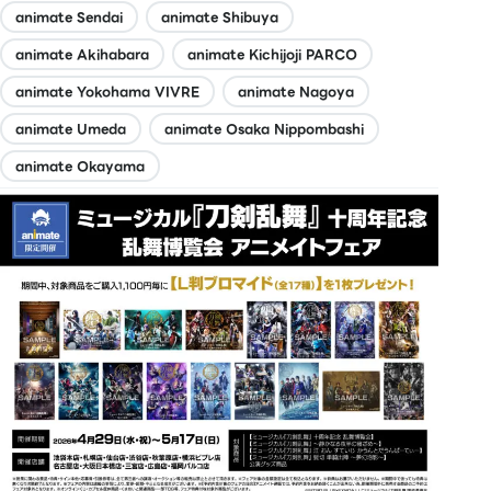
animate Sendai
animate Shibuya
animate Akihabara
animate Kichijoji PARCO
animate Yokohama VIVRE
animate Nagoya
animate Umeda
animate Osaka Nippombashi
animate Okayama