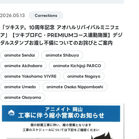
2026.05.13
Corrections
「ツキステ。10周年記念 アオハルリバイバルミニフェ
ア」【ツキプロFC・PREMIUMコース連動施策】デジ
タルスタンプお渡し不備についてのお詫びとご案内
animate Sendai
animate Shibuya
animate Akihabara
animate Kichijoji PARCO
animate Yokohama VIVRE
animate Nagoya
animate Umeda
animate Osaka Nippombashi
animate Okayama