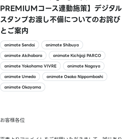
PREMIUMコース連動施策】デジタル
スタンプお渡し不備についてのお詫び
とご案内
animate Sendai
animate Shibuya
animate Akihabara
animate Kichijoji PARCO
animate Yokohama VIVRE
animate Nagoya
animate Umeda
animate Osaka Nippombashi
animate Okayama
お客様各位