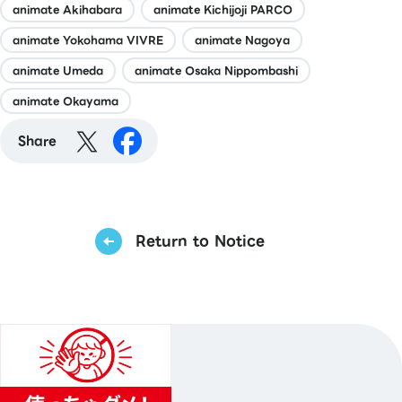
animate Akihabara
animate Kichijoji PARCO
animate Yokohama VIVRE
animate Nagoya
animate Umeda
animate Osaka Nippombashi
animate Okayama
Share
Return to Notice