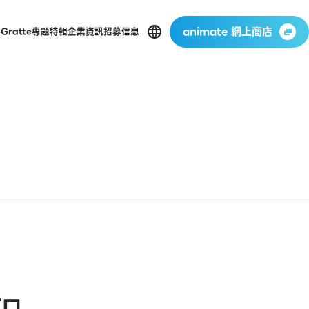
animate 網上商店
p
Gratte
專題特輯
企業資訊
招募信息
プロ