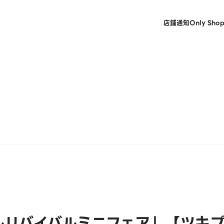
店鋪
通知
Only Sho
ハルリバイバルミニフェア」【ツキ