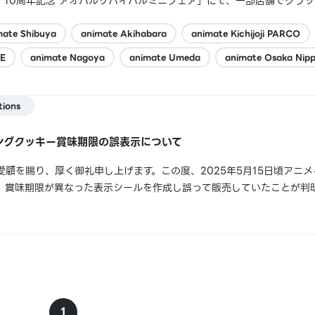
。10周年記念 アオハルリバイバルミニフェア」にて、一部店舗でグラ
年記念 アオハルリバイバルミニフェアデジタルスタンプ】がお渡しでき
ご迷惑をおかけしましたこと、...
mate Shibuya
animate Akihabara
animate Kichijoji PARCO
E
animate Nagoya
animate Umeda
animate Osaka Nip
tions
ングクッキー賞味期限の誤表示について
顧を賜り、厚く御礼申し上げます。この度、2025年5月15日頃アニ
、賞味期限が異なった表示シールを作成し誤って販売していたことが判
おかけいたしますこと、心よりお詫び申し上げます。なお、公表時点で
お召し上がりになられた場合でも品質...
1