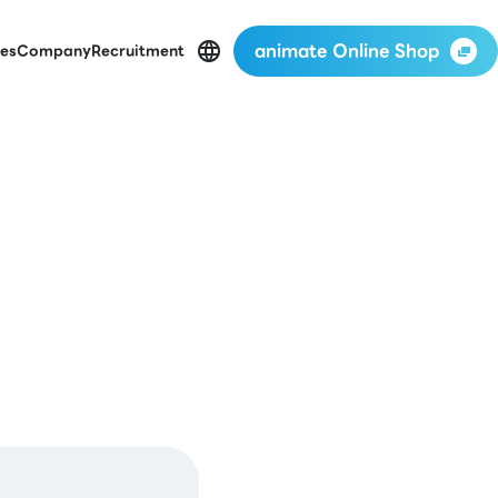
animate Online Shop
es
Company
Recruitment