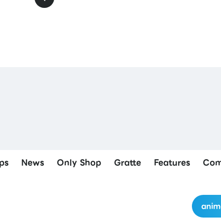
ps
News
Only Shop
Gratte
Features
Com
anim