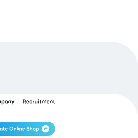
pany
Recruitment
ate Online Shop