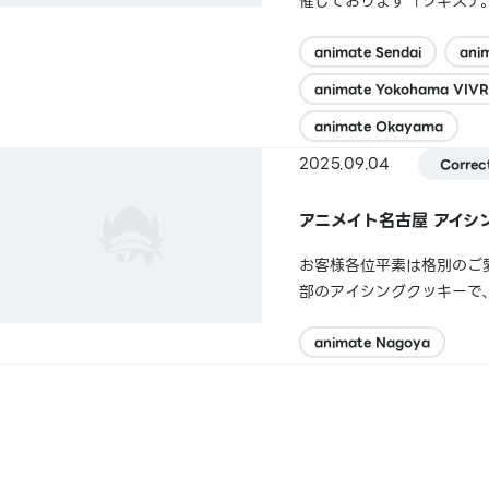
催しております「ツキステ
た方へ【ツキステ。10周
ました。お客様には多大なる
animate Sendai
ani
animate Yokohama VIVR
animate Okayama
2025.09.04
Correc
アニメイト名古屋 アイシ
お客様各位平素は格別のご愛
部のアイシングクッキーで
は多大なご迷惑とご心配を
期限内にあり、万が一すでに
animate Nagoya