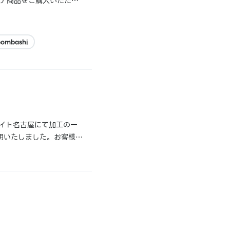
ッテ商品をご購入いただい
ていないことが判明いたし
pombashi
メイト名古屋にて加工の一
明いたしました。お客様に
該当商品はまだ本来の賞味