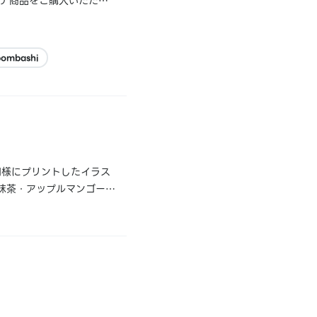
ッテ商品をご購入いただい
ていないことが判明いたし
pombashi
同様にプリントしたイラス
抹茶・アップルマンゴーそ