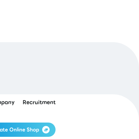
pany
Recruitment
ate Online Shop