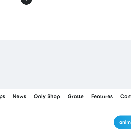
ps
News
Only Shop
Gratte
Features
Com
anim