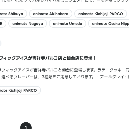
。10周年記念 アオハルリバイバルミニフェア」にて、一部店舗でグラ
年記念 アオハルリバイバルミニフェアデジタルスタンプ】がお渡しでき
ご迷惑をおかけしましたこと、...
mate Shibuya
animate Akihabara
animate Kichijoji PARCO
E
animate Nagoya
animate Umeda
animate Osaka Nip
グラフィックアイスが吉祥寺パルコ店と仙台店に登場！
りグラフィックアイスが吉祥寺パルコと仙台に登場します。ラテ・クッキー
。選べるフレーバーは、3種類をご用意しております。・アールグレイ・
店舗情報よりご確認ください。※一部コラボのみの提供となります
ate Kichijoji PARCO
1