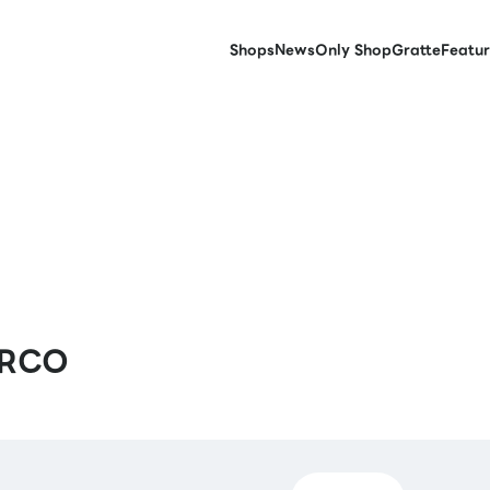
Shops
News
Only Shop
Gratte
Featur
PARCO