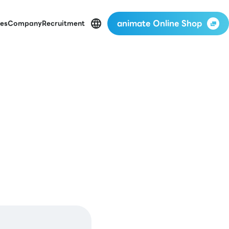
animate Online Shop
es
Company
Recruitment