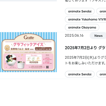
催しております「ツキステ
た方へ【ツキステ。10周
ました。お客様には多大なる
animate Sendai
ani
animate Yokohama VIVR
animate Okayama
2025.06.16
News
2025年7月2日より 
2025年7月2日(水)よ
トをお楽しみいただけます
の他詳細は各コラボ情報、
animate Sendai
anim