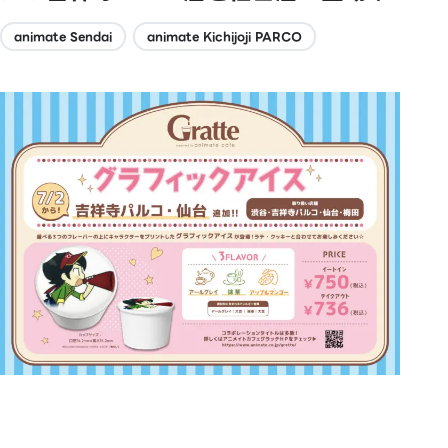
animate Sendai
animate Kichijoji PARCO