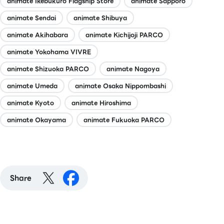
animate Ikebukuro Flagship Store
animate Sapporo
animate Sendai
animate Shibuya
animate Akihabara
animate Kichijoji PARCO
animate Yokohama VIVRE
animate Shizuoka PARCO
animate Nagoya
animate Umeda
animate Osaka Nippombashi
animate Kyoto
animate Hiroshima
animate Okayama
animate Fukuoka PARCO
Share