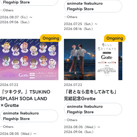
Flagship Store
animate Ikebukuro
Flagship Store
…Others
…Others
2026.08.07（Fri.）〜
2026.09.06（Sun.）
2026.07.25（Sat.）〜
2026.08.16（Sun.）
2026.07.22
2026.07.22
『ツキウタ。』TSUKINO
「君となら恋をしてみても」
SPLASH SODA LAND
完結記念Gratte
×Gratte
animate Ikebukuro
Flagship Store
animate Ikebukuro
Flagship Store
…Others
…Others
2026.08.05（Wed.）〜
2026.09.06（Sun.）
2026.08.05（Wed.）〜