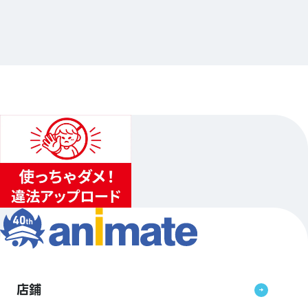
アニメイト
…其他
animate新宿
2024.07.27（六）〜2024.08.12（祝）
...
3
2
4
店鋪