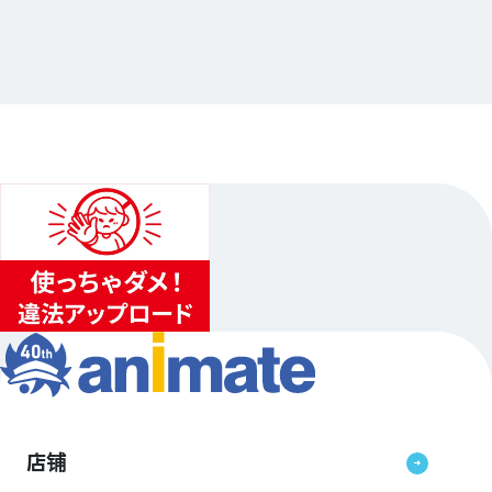
アニメイト
…其他
animate新宿
2024.07.27（六）〜2024.08.12（祝）
...
3
2
4
店铺