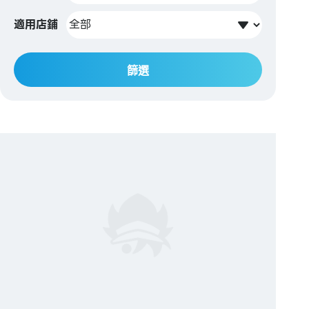
適用店鋪
篩選