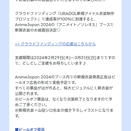
クラウドファンディング「URADOL新規アイドル衣装制作
プロジェクト」で達成率が100％に到達すると、
AnimeJapan 2024の「アニメイト／ソレオス」ブースで
新規衣装のお披露目決定♡
>> クラウドファンディングの応援はこちらから
支援期間は2024年2月29日(木)～3月31日(日)までですの
で、どしどしご支援をお待ちしています♪
AnimeJapan 2024のブース内での新規衣装発表広告はピ
ールオフ広告の形式で実施予定です。
すべての景品がはがれると、特大ビジュアルにて新衣装が
公開されます。
※ピールオフ景品は、なくなり次第終了となりますので予
めご了承ください。
※新規衣装＝山田シロ先生の描き下ろしイラストになりま
す。
■ピールオフ景品