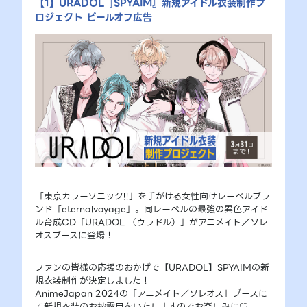
【1】URADOL『SPYAIM』新規アイドル衣装制作プ
ロジェクト ピールオフ広告
「東京カラーソニック!!」を手がける女性向けレーベルブラ
ンド「eternalvoyage」。同レーベルの最強の異色アイド
ル育成CD「URADOL （ウラドル）」がアニメイト／ソレ
オスブースに登場！
ファンの皆様の応援のおかげで【URADOL】SPYAIMの新
規衣装制作が決定しました！
AnimeJapan 2024の「アニメイト／ソレオス」ブースに
て新規衣装のお披露目をいたしますのでお楽しみに♡