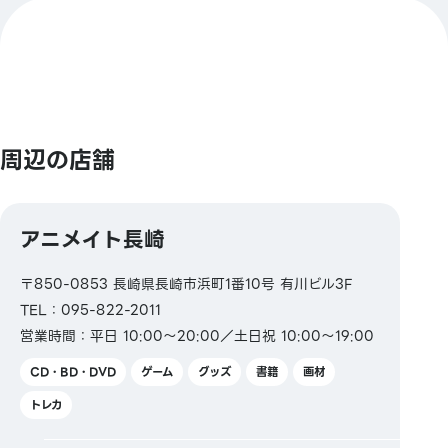
【クレジットカード】
Master／VISA／JCB／AMERICAN EXPRESS／
Diners ／銀聯／Discover／TS CUBIC／楽天カード／
au PAY プリペイドカード
【電子マネー】
周辺の店舗
QUICPay／楽天Edy
【交通系電子マネー】
アニメイト長崎
Kitaca／Suica／PASMO／TOICA／manaca／
ICOCA／SUGOCA／nimoca／はやかけん
〒850-0853 長崎県長崎市浜町1番10号 有川ビル3F
TEL：095-822-2011
【ギフトカード・商品券】
営業時間：平日 10:00～20:00／土日祝 10:00～19:00
JCBギフトカード
CD・BD・DVD
ゲーム
グッズ
書籍
画材
【図書券・図書カードNEXT】
トレカ