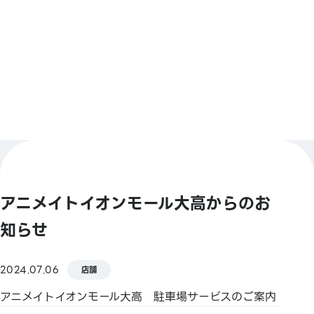
イ／Jcoin Pay／d払い／楽天Pay
もっと見る
【Smart Code】
atone(アトネ)／ ANA Pay／JALPay／au PAY／
BNPJ Pay
pring（プリン)／メルペイ／銀行Pay／ゆうちょPay／
FamiPay／GLN Pay など
【クレジットカード】
Master／VISA／JCB／AMERICAN EXPRESS／
Diners ／銀聯／Discover／TS CUBIC／楽天カード／
アニメイトイオンモール大高からのお
au PAY プリペイドカード／イオンカード
知らせ
【電子マネー】
QUICPay／楽天Edy／WAON／iD
2024.07.06
店舗
【交通系電子マネー】
アニメイトイオンモール大高 駐車場サービスのご案内
Kitaca／Suica／PASMO／TOICA／manaca／