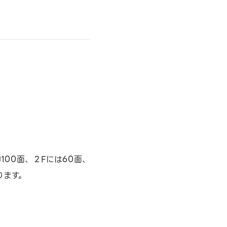
100面、２Fには60面、
ります。