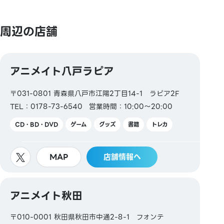
周辺の店舗
【クレジットカード】
Master／VISA／JCB／AMERICAN EXPRESS／
アニメイト八戸ラピア
Diners ／銀聯／Discover／TS CUBIC／楽天カード／
au PAY プリペイドカード／LINE payカード
〒031-0801 青森県八戸市江陽2丁目14-1 ラピア2F
TEL：0178-73-6540
営業時間：10:00～20:00
CD・BD・DVD
ゲーム
グッズ
書籍
トレカ
【電子マネー】
MAP
店舗情報へ
QUICPay／楽天Edy
アニメイト秋田
【交通系電子マネー】
〒010-0001 秋田県秋田市中通2-8-1 フォンテ