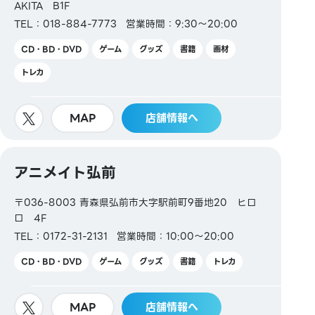
AKITA B1F
Kitaca／Suica／PASMO／TOICA／manaca／
TEL：018-884-7773
営業時間：9:30～20:00
ICOCA／SUGOCA／nimoca／はやかけん
CD・BD・DVD
ゲーム
グッズ
書籍
画材
トレカ
【ギフトカード・商品券】
MAP
店舗情報へ
JCBギフトカード
アニメイト弘前
〒036-8003 青森県弘前市大字駅前町9番地20 ヒロ
ロ 4F
【その他】
TEL：0172-31-2131
営業時間：10:00～20:00
図書券・図書カード・図書カードNEXT
CD・BD・DVD
ゲーム
グッズ
書籍
トレカ
MAP
店舗情報へ