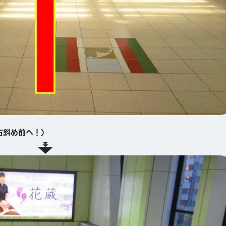
右斜め前へ！）